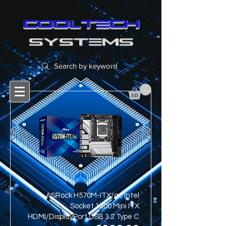
cooltech
SYSTEMS
ASRock H570M-ITX/ac Intel
Socket 1200 Mini ITX
HDMI/DisplayPort USB 3.2 Type C